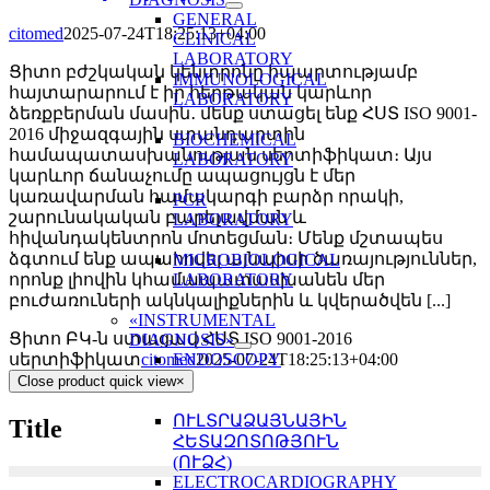
GENERAL
citomed
2025-07-24T18:25:13+04:00
CLINICAL
LABORATORY
Ցիտո բժշկական կենտրոնը հպարտությամբ
IMMUNOLOGICAL
հայտարարում է իր հերթական կարևոր
LABORATORY
ձեռքբերման մասին․ մենք ստացել ենք ՀՍՏ ISO 9001-
2016 միջազգային ստանդարտին
BIOCHEMICAL
համապատասխանության սերտիֆիկատ։ Այս
LABORATORY
կարևոր ճանաչումը ապացույցն է մեր
կառավարման համակարգի բարձր որակի,
PCR
շարունակական բարելավման և
LABORATORY
հիվանդակենտրոն մոտեցման։ Մենք մշտապես
ձգտում ենք ապահովել այնպիսի ծառայություններ,
MICROBIOLOGICAL
որոնք լիովին կհամապատասխանեն մեր
LABORATORY
բուժառուների ակնկալիքներին և կվերածվեն [...]
«INSTRUMENTAL
Ցիտո ԲԿ-ն ստացավ ՀՍՏ ISO 9001-2016
DIAGNOSIS»
սերտիֆիկատ
citomed
2025-07-24T18:25:13+04:00
ENDOSCOPY
Close product quick view
×
ՈՒԼՏՐԱՁԱՅՆԱՅԻՆ
Title
ՀԵՏԱԶՈՏՈԹՅՈՒՆ
(ՈՒՁՀ)
ELECTROCARDIOGRAPHY