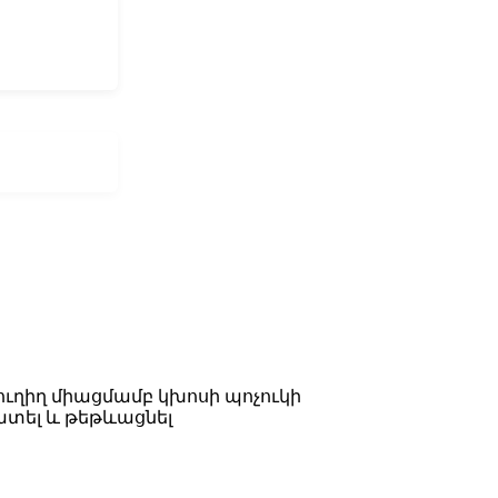
ուղիղ միացմամբ կխոսի պոչուկի
ճատել և թեթևացնել