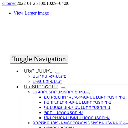
citomed
2022-01-25T00:10:09+04:00
View Larger Image
Toggle Navigation
ՄԵՐ ՄԱՍԻՆ
ՄԵՐ ԲԺԻՇԿՆԵՐԸ
ԼԻՑԵՆԶԻԱՆԵՐ
ԱԽՏՈՐՈՇՈՒՄ
ԼԱԲՈՐԱՏՈՐ ԱԽՏՈՐՈՇՈՒՄ
ԸՆԴՀԱՆՈՒՐ ԿԼԻՆԻԿԱԿԱՆ ԼԱԲՈՐԱՏՈՐԻԱ
ԻՄՈՒՆՈԼՈԳԻԱԿԱՆ ԼԱԲՈՐԱՏՈՐԻԱ
ԿԵՆՍԱՔԻՄԻԱԿԱՆ ԼԱԲՈՐԱՏՈՐԻԱ
ՊՇՌ ԼԱԲՈՐԱՏՈՐԻԱ
ՄԱՆՐԷԱԲԱՆԱԿԱՆ ԼԱԲՈՐԱՏՈՐԻԱ
ԳՈՐԾԻՔԱՅԻՆ ԱԽՏՈՐՈՇՈՒՄ (ՏԵՂԵԿԱՏՎԱԿԱՆ)