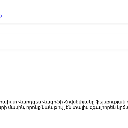
)
ոպիստ Վարդգես Վագիֆի Հովսեփյանը ֆեյսբուքյան 
րի մասին, որոնք նաև թույլ են տալիս զգալիորեն կր