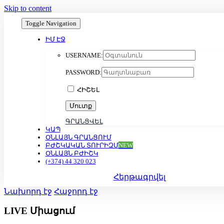
Skip to content
Toggle Navigation
ԻՄ ԷՋ
USERNAME:
PASSWORD:
ՀԻՇԵԼ
ԳՐԱՆՑՎԵԼ
ԿԱՊ
ՕՆԼԱՅՆ ԳՐԱՆՑՈՒՄ
ԲԺՇԿԱԿԱՆ ՏՈՒՐԻԶՄ
NEW
ՕՆԼԱՅՆ ԲԺԻՇԿ
(+374) 44 320 023
Հերթագրվել
Նախորդ էջ
Հաջորդ էջ
LIVE Միացում