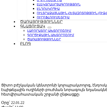
ՍՊԻՐՈՄԵՏՐԻԱ
ԷԼԵԿՏՐԱՍՐՏԱԳՐՈՒԹՅՈՒՆ
ԷՆԴՈՍԿՈՊԻԱ
ՈՒԼՏՐԱՁԱՅՆԱՅԻՆ ՀԵՏԱԶՈՏՈԹՅՈՒՆ (ՈՒՁՀ
ՈՒՐՈՖԼՈՈՒՄԵՏՐԻԱ
ԾԱՌԱՅՈՒԹՅՈՒՆՆԵՐ
ԳՆԱՑՈՒՑԱԿ
ԼԱԲՈՐԱՏՈՐ ԱԽՏՈՐՈՇՈՒՄ
ԳՈՐԾԻՔԱՅԻՆ ԱԽՏՈՐՈՇՈՒՄ
ԾԱՌԱՅՈՒԹՅՈՒՆՆԵՐ
ԲԼՈԳ
Ցիտո բժշկական կենտրոնի կոլոպրակտոլոգ, էնդոսկ
էպիթելային ուղիների բուժման նորագույն եղանակնե
հետվիրահատական շրջանի ընթացքը։
Օրը՝ 22.01.22