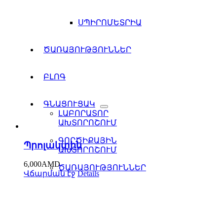
ՍՊԻՐՈՄԵՏՐԻԱ
ԾԱՌԱՅՈՒԹՅՈՒՆՆԵՐ
ԲԼՈԳ
ԳՆԱՑՈՒՑԱԿ
ԼԱԲՈՐԱՏՈՐ
ԱԽՏՈՐՈՇՈՒՄ
ԳՈՐԾԻՔԱՅԻՆ
Պրոլակտին
ԱԽՏՈՐՈՇՈՒՄ
6,000
AMD
ԾԱՌԱՅՈՒԹՅՈՒՆՆԵՐ
Վճարման էջ
Details