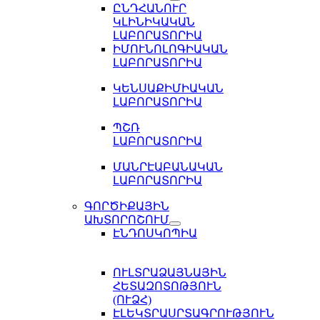
ԸՆԴՀԱՆՈՒՐ
ԿԼԻՆԻԿԱԿԱՆ
ԼԱԲՈՐԱՏՈՐԻԱ
ԻՄՈՒՆՈԼՈԳԻԱԿԱՆ
ԼԱԲՈՐԱՏՈՐԻԱ
ԿԵՆՍԱՔԻՄԻԱԿԱՆ
ԼԱԲՈՐԱՏՈՐԻԱ
ՊՇՌ
ԼԱԲՈՐԱՏՈՐԻԱ
ՄԱՆՐԷԱԲԱՆԱԿԱՆ
ԼԱԲՈՐԱՏՈՐԻԱ
ԳՈՐԾԻՔԱՅԻՆ
ԱԽՏՈՐՈՇՈՒՄ
ԷՆԴՈՍԿՈՊԻԱ
ՈՒԼՏՐԱՁԱՅՆԱՅԻՆ
ՀԵՏԱԶՈՏՈԹՅՈՒՆ
(ՈՒՁՀ)
ԷԼԵԿՏՐԱՍՐՏԱԳՐՈՒԹՅՈՒՆ