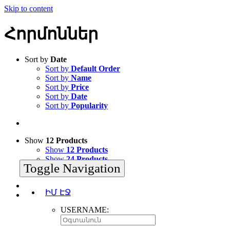
Skip to content
Հորմոններ
Sort by
Date
Sort by
Default Order
Sort by
Name
Sort by
Price
Sort by
Date
Sort by
Popularity
Show
12 Products
Show
12 Products
Show
24 Products
Toggle Navigation
Show
36 Products
ԻՄ ԷՋ
USERNAME: