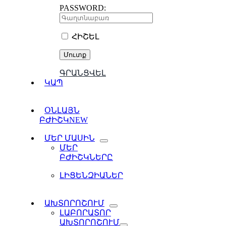
PASSWORD:
ՀԻՇԵԼ
ԳՐԱՆՑՎԵԼ
ԿԱՊ
ՕՆԼԱՅՆ
ԲԺԻՇԿ
NEW
ՄԵՐ ՄԱՍԻՆ
ՄԵՐ
ԲԺԻՇԿՆԵՐԸ
ԼԻՑԵՆԶԻԱՆԵՐ
ԱԽՏՈՐՈՇՈՒՄ
ԼԱԲՈՐԱՏՈՐ
ԱԽՏՈՐՈՇՈՒՄ