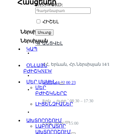
Հասցեներ
PASSWORD:
ՀԻՇԵԼ
Ներսիսյան
Ներսիսյան
ԳՐԱՆՑՎԵԼ
ԿԱՊ
ՀՀ, Երևան, Հր․Ներսիսյան 14/1
ՕՆԼԱՅՆ
ԲԺԻՇԿ
NEW
ՄԵՐ ՄԱՍԻՆ
(+374) 44 32 00 23
ՄԵՐ
ԲԺԻՇԿՆԵՐԸ
Երկ. – ուրբ.՝ 08:30 – 17:30
ԼԻՑԵՆԶԻԱՆԵՐ
ԱԽՏՈՐՈՇՈՒՄ
Շբթ.՝ 09:00 – 15:00
ԼԱԲՈՐԱՏՈՐ
ԱԽՏՈՐՈՇՈՒՄ