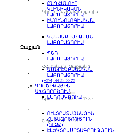
ԸՆԴՀԱՆՈՒՐ
ԿԼԻՆԻԿԱԿԱՆ
Կիր.՝ ոչ աշխատանքային
ԼԱԲՈՐԱՏՈՐԻԱ
ԻՄՈՒՆՈԼՈԳԻԱԿԱՆ
ԼԱԲՈՐԱՏՈՐԻԱ
ԿԵՆՍԱՔԻՄԻԱԿԱՆ
ԼԱԲՈՐԱՏՈՐԻԱ
Զաքյան
ՊՇՌ
ԼԱԲՈՐԱՏՈՐԻԱ
ՀՀ, Երևան, Զաքյան 5
ՄԱՆՐԷԱԲԱՆԱԿԱՆ
ԼԱԲՈՐԱՏՈՐԻԱ
(+374) 44 32 00 23
ԳՈՐԾԻՔԱՅԻՆ
ԱԽՏՈՐՈՇՈՒՄ
ԷՆԴՈՍԿՈՊԻԱ
Երկ. – ուրբ.՝ 08:30 – 17:30
ՈՒԼՏՐԱՁԱՅՆԱՅԻՆ
ՀԵՏԱԶՈՏՈԹՅՈՒՆ
Շբթ.՝ 09:00 – 15:00
(ՈՒՁՀ)
ԷԼԵԿՏՐԱՍՐՏԱԳՐՈՒԹՅՈՒՆ