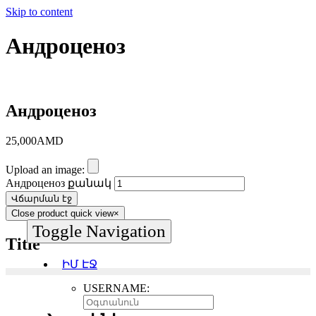
Skip to content
Андроценоз
Андроценоз
25,000
AMD
Upload an image:
Андроценоз քանակ
Վճարման էջ
Close product quick view
×
Toggle Navigation
Title
ԻՄ ԷՋ
USERNAME: