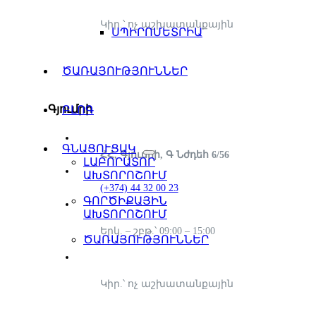
Կիր.՝ ոչ աշխատանքային
ՍՊԻՐՈՄԵՏՐԻԱ
ԾԱՌԱՅՈՒԹՅՈՒՆՆԵՐ
Գյումրի
ԲԼՈԳ
ԳՆԱՑՈՒՑԱԿ
ՀՀ, Գյումրի, Գ Նժդեհ 6/56
ԼԱԲՈՐԱՏՈՐ
ԱԽՏՈՐՈՇՈՒՄ
(+374) 44 32 00 23
ԳՈՐԾԻՔԱՅԻՆ
ԱԽՏՈՐՈՇՈՒՄ
Երկ. – շբթ.՝ 09:00 – 15:00
ԾԱՌԱՅՈՒԹՅՈՒՆՆԵՐ
Կիր.՝ ոչ աշխատանքային