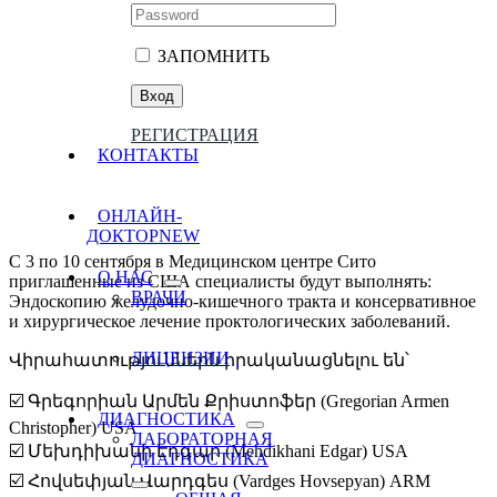
ЗАПОМНИТЬ
РЕГИСТРАЦИЯ
КОНТАКТЫ
ОНЛАЙН-
ДОКТОР
NEW
С 3 по 10 сентября в Медицинском центре Сито
О НАС
приглашенные из США специалисты будут выполнять:
ВРАЧИ
Эндоскопию желудочно-кишечного тракта и консервативное
и хирургическое лечение проктологических заболеваний.
ЛИЦЕНЗИИ
Վիրահատություններն իրականացնելու են՝
☑️ Գրեգորիան Արմեն Քրիստոֆեր (Gregorian Armen
ДИАГНОСТИКА
Christopher) USA
ЛАБОРАТОРНАЯ
☑️ Մեխդիխանի Էդգար (Mehdikhani Edgar) USA
ДИАГНОСТИКА
☑️ Հովսեփյան Վարդգես (Vardges Hovsepyan) ARM