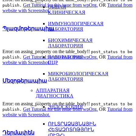
Get Tutorial for this issue from wpOrg.
OR
Tutorial from
publish.
ОБЩАЯ
website with Screenshot.
КЛИНИЧЕСКАЯ
ИММУНОЛОГИЧЕСКАЯ
Պլազմոթերապիա
ЛАБОРАТОРИЯ
БИОХИМИЧЕСКАЯ
ЛАБОРАТОРИЯ
Error: on assing_property on the table_body!!
post_status to be
Get Tutorial for this issue from wpOrg.
OR
Tutorial from
ЛАБОРАТОРИЯ
publish.
website with Screenshot.
ПЦР
МИКРОБИОЛОГИЧЕСКАЯ
ЛАБОРАТОРИЯ
Մեզոթերապիա
АППАРАТНАЯ
ДИАГНОСТИКА
Error: on assing_property on the table_body!!
post_status to be
ЭНДОСКОПИЯ
Get Tutorial for this issue from wpOrg.
OR
Tutorial from
publish.
website with Screenshot.
ՈՒԼՏՐԱՁԱՅՆԱՅԻՆ
ՀԵՏԱԶՈՏՈԹՅՈՒՆ
Դերմափեն
(ՈՒՁՀ)