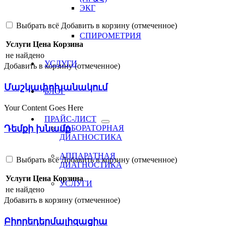
ЭКГ
Выбрать всё
Добавить в корзину (отмеченное)
СПИРОМЕТРИЯ
Услуги
Цена
Корзина
не найдено
УСЛУГИ
Добавить в корзину (отмеченное)
Մաշկափոխանակում
БЛОГ
Your Content Goes Here
ПРАЙС-ЛИСТ
Դեմքի խնամք
ЛАБОРАТОРНАЯ
ДИАГНОСТИКА
АППАРАТНАЯ
Выбрать всё
Добавить в корзину (отмеченное)
ДИАГНОСТИКА
Услуги
Цена
Корзина
УСЛУГИ
не найдено
Добавить в корзину (отмеченное)
Բիորեդերմալիզացիա