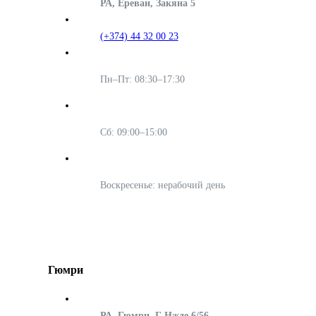
РА, Ереван, Закяна 5
(+374) 44 32 00 23
Пн–Пт: 08:30–17:30
Сб: 09:00–15:00
Воскресенье: нерабочий день
Гюмри
РА, Гюмри, Г Нжде 6/56