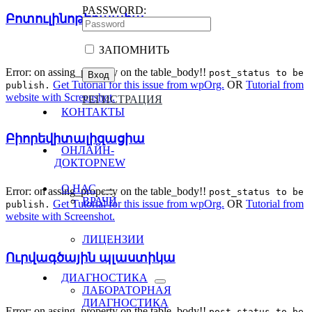
PASSWORD:
Բոտուլինոթերապիա
ЗАПОМНИТЬ
Error: on assing_property on the table_body!!
post_status to be
Get Tutorial for this issue from wpOrg.
OR
Tutorial from
publish.
website with Screenshot.
РЕГИСТРАЦИЯ
КОНТАКТЫ
Բիորեվիտալիզացիա
ОНЛАЙН-
ДОКТОР
NEW
О НАС
Error: on assing_property on the table_body!!
post_status to be
ВРАЧИ
Get Tutorial for this issue from wpOrg.
OR
Tutorial from
publish.
website with Screenshot.
ЛИЦЕНЗИИ
Ուրվագծային պլաստիկա
ДИАГНОСТИКА
ЛАБОРАТОРНАЯ
ДИАГНОСТИКА
Error: on assing_property on the table_body!!
post_status to be