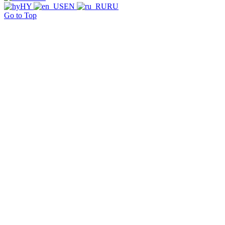
HY
EN
RU
Go to Top