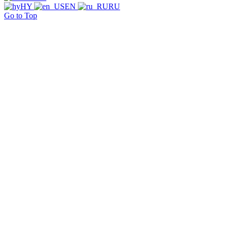
HY
EN
RU
Go to Top