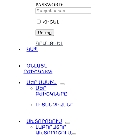
PASSWORD:
ՀԻՇԵԼ
ԳՐԱՆՑՎԵԼ
ԿԱՊ
ՕՆԼԱՅՆ
ԲԺԻՇԿ
NEW
ՄԵՐ ՄԱՍԻՆ
ՄԵՐ
ԲԺԻՇԿՆԵՐԸ
ԼԻՑԵՆԶԻԱՆԵՐ
ԱԽՏՈՐՈՇՈՒՄ
ԼԱԲՈՐԱՏՈՐ
ԱԽՏՈՐՈՇՈՒՄ