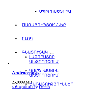
ՍՊԻՐՈՄԵՏՐԻԱ
ԾԱՌԱՅՈՒԹՅՈՒՆՆԵՐ
ԲԼՈԳ
ԳՆԱՑՈՒՑԱԿ
ԼԱԲՈՐԱՏՈՐ
ԱԽՏՈՐՈՇՈՒՄ
ԳՈՐԾԻՔԱՅԻՆ
Androcenosis
ԱԽՏՈՐՈՇՈՒՄ
25,000
AMD
ԾԱՌԱՅՈՒԹՅՈՒՆՆԵՐ
Վճարման էջ
Details