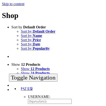
Skip to content
Shop
Sort by
Default Order
Sort by
Default Order
Sort by
Name
Sort by
Price
Sort by
Date
Sort by
Popularity
Show
12 Products
Show
12 Products
Show
24 Products
Toggle Navigation
Show
36 Products
ԻՄ ԷՋ
USERNAME: