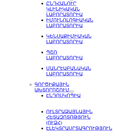
ԸՆԴՀԱՆՈՒՐ
ԿԼԻՆԻԿԱԿԱՆ
ԼԱԲՈՐԱՏՈՐԻԱ
ԻՄՈՒՆՈԼՈԳԻԱԿԱՆ
ԼԱԲՈՐԱՏՈՐԻԱ
ԿԵՆՍԱՔԻՄԻԱԿԱՆ
ԼԱԲՈՐԱՏՈՐԻԱ
ՊՇՌ
ԼԱԲՈՐԱՏՈՐԻԱ
ՄԱՆՐԷԱԲԱՆԱԿԱՆ
ԼԱԲՈՐԱՏՈՐԻԱ
ԳՈՐԾԻՔԱՅԻՆ
ԱԽՏՈՐՈՇՈՒՄ
ԷՆԴՈՍԿՈՊԻԱ
ՈՒԼՏՐԱՁԱՅՆԱՅԻՆ
ՀԵՏԱԶՈՏՈԹՅՈՒՆ
(ՈՒՁՀ)
ԷԼԵԿՏՐԱՍՐՏԱԳՐՈՒԹՅՈՒՆ