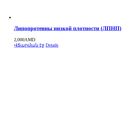
Липопротеины низкой плотности (ЛПНП)
2,000
AMD
Վճարման էջ
Details