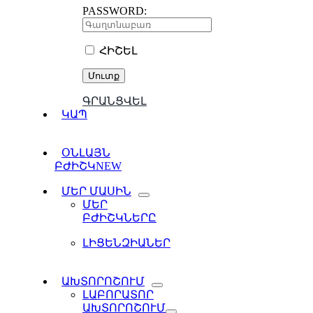
PASSWORD:
ՀԻՇԵԼ
ԳՐԱՆՑՎԵԼ
ԿԱՊ
ՕՆԼԱՅՆ
ԲԺԻՇԿ
NEW
ՄԵՐ ՄԱՍԻՆ
ՄԵՐ
ԲԺԻՇԿՆԵՐԸ
ԼԻՑԵՆԶԻԱՆԵՐ
ԱԽՏՈՐՈՇՈՒՄ
ԼԱԲՈՐԱՏՈՐ
ԱԽՏՈՐՈՇՈՒՄ