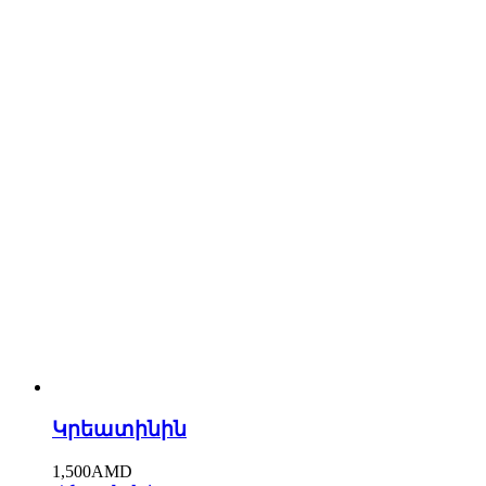
Կրեատինին
1,500
AMD