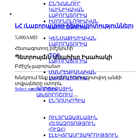
ԸՆԴՀԱՆՈՒՐ
ԿԼԻՆԻԿԱԿԱՆ
ԼԱԲՈՐԱՏՈՐԻԱ
ԻՄՈՒՆՈԼՈԳԻԱԿԱՆ
ԼՀ (Լաբորատոր հետազոտություններ)
ԼԱԲՈՐԱՏՈՐԻԱ
5,000
AMD
ԿԵՆՍԱՔԻՄԻԱԿԱՆ
ԼԱԲՈՐԱՏՈՐԻԱ
Հետազոտող բժշկուհի`
ՊՇՌ
Պետրոսյան Անահիտ Իսահակի
ԼԱԲՈՐԱՏՈՐԻԱ
Բժիշկ-լաբորանտ
ՄԱՆՐԷԱԲԱՆԱԿԱՆ
Խնդրում ենք լրացնել հետազոտվող անձի
ԼԱԲՈՐԱՏՈՐԻԱ
տվյալները ստորև.
Select options
Details
ԳՈՐԾԻՔԱՅԻՆ
ԱԽՏՈՐՈՇՈՒՄ
ԷՆԴՈՍԿՈՊԻԱ
ՈՒԼՏՐԱՁԱՅՆԱՅԻՆ
ՀԵՏԱԶՈՏՈԹՅՈՒՆ
(ՈՒՁՀ)
ԷԼԵԿՏՐԱՍՐՏԱԳՐՈՒԹՅՈՒՆ