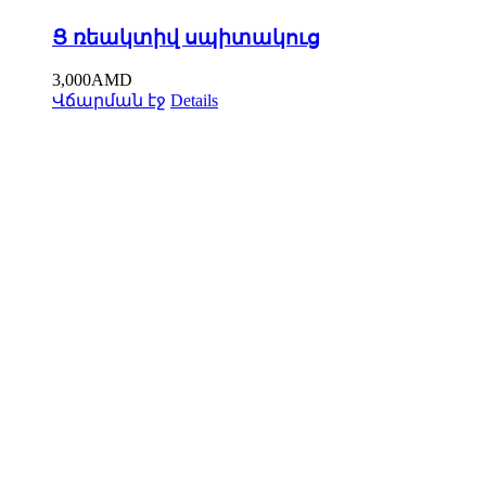
Ց ռեակտիվ սպիտակուց
3,000
AMD
Վճարման էջ
Details