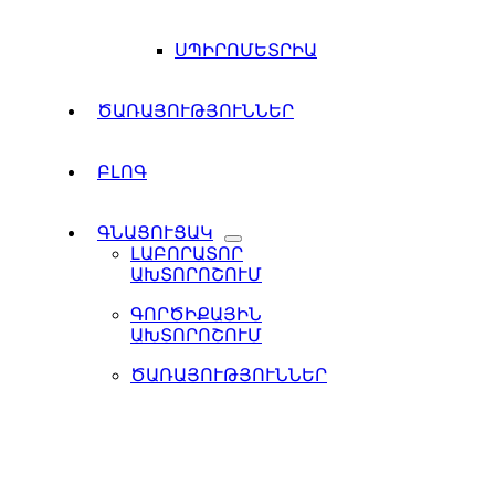
ՍՊԻՐՈՄԵՏՐԻԱ
ԾԱՌԱՅՈՒԹՅՈՒՆՆԵՐ
ԲԼՈԳ
ԳՆԱՑՈՒՑԱԿ
ԼԱԲՈՐԱՏՈՐ
ԱԽՏՈՐՈՇՈՒՄ
ԳՈՐԾԻՔԱՅԻՆ
ԱԽՏՈՐՈՇՈՒՄ
ԾԱՌԱՅՈՒԹՅՈՒՆՆԵՐ