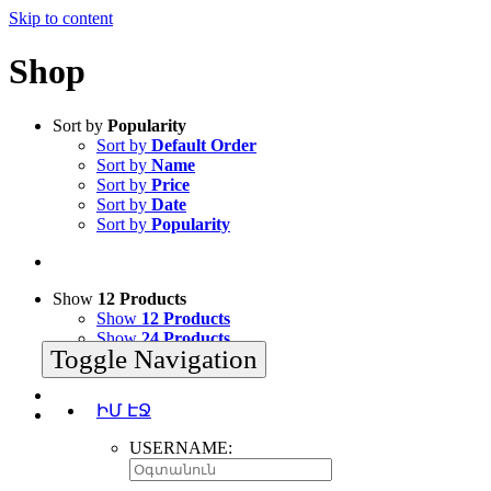
Skip to content
Shop
Sort by
Popularity
Sort by
Default Order
Sort by
Name
Sort by
Price
Sort by
Date
Sort by
Popularity
Show
12 Products
Show
12 Products
Show
24 Products
Toggle Navigation
Show
36 Products
ԻՄ ԷՋ
USERNAME: