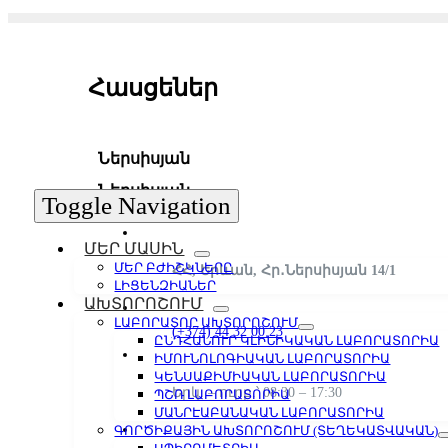
Հասցեներ
Ներսիսյան
Ներսիսյան
Toggle Navigation
ՄԵՐ ՄԱՍԻՆ
ՄԵՐ ԲԺԻՇԿՆԵՐԸ
ՀՀ, Երևան, Հր․Ներսիսյան 14/1
ԼԻՑԵՆԶԻԱՆԵՐ
ԱԽՏՈՐՈՇՈՒՄ
ԼԱԲՈՐԱՏՈՐ ԱԽՏՈՐՈՇՈՒՄ
(+374) 44 32 00 23
ԸՆԴՀԱՆՈՒՐ ԿԼԻՆԻԿԱԿԱՆ ԼԱԲՈՐԱՏՈՐԻԱ
ԻՄՈՒՆՈԼՈԳԻԱԿԱՆ ԼԱԲՈՐԱՏՈՐԻԱ
ԿԵՆՍԱՔԻՄԻԱԿԱՆ ԼԱԲՈՐԱՏՈՐԻԱ
Երկ. – ուրբ.՝ 08:30 – 17:30
ՊՇՌ ԼԱԲՈՐԱՏՈՐԻԱ
ՄԱՆՐԷԱԲԱՆԱԿԱՆ ԼԱԲՈՐԱՏՈՐԻԱ
ԳՈՐԾԻՔԱՅԻՆ ԱԽՏՈՐՈՇՈՒՄ (ՏԵՂԵԿԱՏՎԱԿԱՆ)