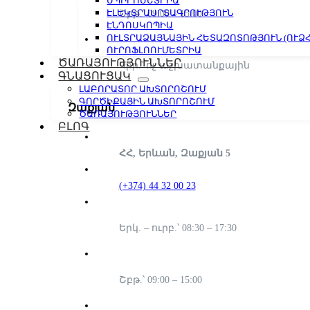
ՍՊԻՐՈՄԵՏՐԻԱ
ԷԼԵԿՏՐԱՍՐՏԱԳՐՈՒԹՅՈՒՆ
Շբթ.՝ 09:00 – 15:00
ԷՆԴՈՍԿՈՊԻԱ
ՈՒԼՏՐԱՁԱՅՆԱՅԻՆ ՀԵՏԱԶՈՏՈԹՅՈՒՆ (ՈՒՁՀ
ՈՒՐՈՖԼՈՈՒՄԵՏՐԻԱ
ԾԱՌԱՅՈՒԹՅՈՒՆՆԵՐ
Կիր.՝ ոչ աշխատանքային
ԳՆԱՑՈՒՑԱԿ
ԼԱԲՈՐԱՏՈՐ ԱԽՏՈՐՈՇՈՒՄ
ԳՈՐԾԻՔԱՅԻՆ ԱԽՏՈՐՈՇՈՒՄ
Զաքյան
ԾԱՌԱՅՈՒԹՅՈՒՆՆԵՐ
ԲԼՈԳ
ՀՀ, Երևան, Զաքյան 5
(+374) 44 32 00 23
Երկ. – ուրբ.՝ 08:30 – 17:30
Շբթ.՝ 09:00 – 15:00