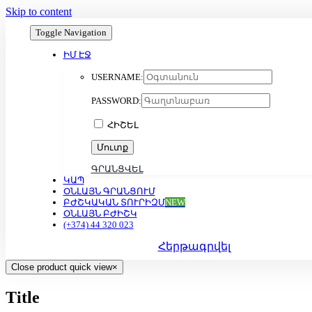
Skip to content
Toggle Navigation
ԻՄ ԷՋ
USERNAME:
PASSWORD:
ՀԻՇԵԼ
ԳՐԱՆՑՎԵԼ
ԿԱՊ
ՕՆԼԱՅՆ ԳՐԱՆՑՈՒՄ
ԲԺՇԿԱԿԱՆ ՏՈՒՐԻԶՄ
NEW
ՕՆԼԱՅՆ ԲԺԻՇԿ
(+374) 44 320 023
Հերթագրվել
Close product quick view
×
Title