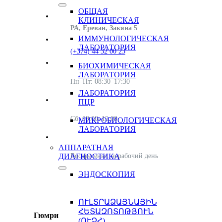
ОБЩАЯ
КЛИНИЧЕСКАЯ
РА, Ереван, Закяна 5
ИММУНОЛОГИЧЕСКАЯ
ЛАБОРАТОРИЯ
(+374) 44 32 00 23
БИОХИМИЧЕСКАЯ
ЛАБОРАТОРИЯ
Пн–Пт: 08:30–17:30
ЛАБОРАТОРИЯ
ПЦР
Сб: 09:00–15:00
МИКРОБИОЛОГИЧЕСКАЯ
ЛАБОРАТОРИЯ
АППАРАТНАЯ
Воскресенье: нерабочий день
ДИАГНОСТИКА
ЭНДОСКОПИЯ
ՈՒԼՏՐԱՁԱՅՆԱՅԻՆ
ՀԵՏԱԶՈՏՈԹՅՈՒՆ
Гюмри
(ՈՒՁՀ)