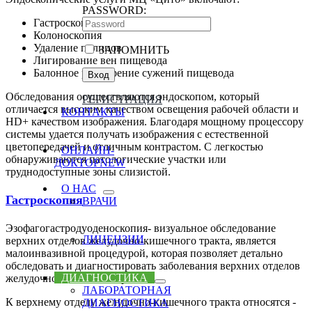
PASSWORD:
Гастроскопия
Колоноскопия
Удаление полипов
ЗАПОМНИТЬ
Лигирование вен пищевода
Балонное расширение сужений пищевода
Oбследования осуществляются эндоскопом, который
РЕГИСТРАЦИЯ
отличается высоким качеством освещения рабочей области и
КОНТАКТЫ
HD+ качеством изображения. Благодаря мощному процессору
системы удается получать изображения с естественной
цветопередачей и отличным контрастом. С легкостью
ОНЛАЙН-
обнаруживаются патологические участки или
ДОКТОР
NEW
труднодоступные зоны слизистой.
О НАС
Гастроскопия
ВРАЧИ
Эзофагогастродуоденоскопия- визуальное обследование
ЛИЦЕНЗИИ
верхних отделов желудочно-кишечного тракта, является
малоинвазивной процедурой, которая позволяет детально
обследовать и диагностировать заболевания верхних отделов
ДИАГНОСТИКА
желудочно-кишечного тракта.
ЛАБОРАТОРНАЯ
К верхнему отделу желудочно-кишечного тракта относятся -
ДИАГНОСТИКА