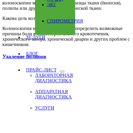
колоноскопии могут быть взяты образцы ткани (биопсия),
ЭКГ
полипы или другие виды патологической ткани.
Какова цель колоноскопии?
СПИРОМЕТРИЯ
Колоноскопия может помочь врачу определить возможные
причины боли в животе, ректального кровотечения,
УСЛУГИ
хронического запора, хронической диареи и других проблем с
кишечником.
БЛОГ
Удаление полипов
ПРАЙС-ЛИСТ
ЛАБОРАТОРНАЯ
ДИАГНОСТИКА
АППАРАТНАЯ
ДИАГНОСТИКА
УСЛУГИ