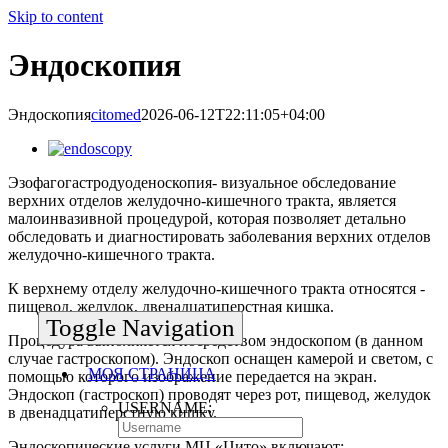
Skip to content
Эндоскопия
Эндоскопия
citomed
2026-06-12T22:11:05+04:00
Эзофагогастродуоденоскопия- визуальное обследование
верхних отделов желудочно-кишечного тракта, является
малоинвазивной процедурой, которая позволяет детально
обследовать и диагностировать заболевания верхних отделов
желудочно-кишечного тракта.
К верхнему отделу желудочно-кишечного тракта относятся -
пищевод, желудок, двенадцатиперстная кишка.
Toggle Navigation
Процедура выполняется посредством эндоскопом (в данном
случае гастроскопом). Эндоскоп оснащен камерой и светом, с
МОЯ СТРАНИЦА
помощью которого изображение передается на экран.
Эндоскоп (гастроскоп) проводят через рот, пищевод, желудок
USERNAME:
в двенадцатиперстную кишку.
Эндоскопические услуги МЦ «Цито» включают: