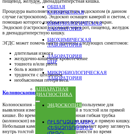
пищевод, желудок, двенадцатиперстная кишка.
ОБЩАЯ
Процедура выполняется посредством эндоскопом (в данном
КЛИНИЧЕСКАЯ
случае гастроскопом). Эндоскоп оснащен камерой и светом, с
помощью которого изображение передается на экран.
ИММУНОЛОГИЧЕСКАЯ
Эндоскоп (гастроскоп) проводят через рот, пищевод, желудок
ЛАБОРАТОРИЯ
в двенадцатиперстную кишку.
БИОХИМИЧЕСКАЯ
ЭГДС может помочь найти причины следующих симптомов:
ЛАБОРАТОРИЯ
длительная изжога
ЛАБОРАТОРИЯ
желудочно-кишечное кровотечение
ПЦР
тошнота и/или рвота
боль в животе
МИКРОБИОЛОГИЧЕСКАЯ
трудности с цеплянием
ЛАБОРАТОРИЯ
необъяснимая потеря веса.
АППАРАТНАЯ
Колоноскопия
ДИАГНОСТИКА
Колоноскопия — это обследование, используемое для
ЭНДОСКОПИЯ
выявления изменений или аномалий в толстой или прямой
кишке. Во время колоноскопии длинная гибкая трубка
(колоноскоп) вводится через толстую кишку и прямую кишку.
ՈՒԼՏՐԱՁԱՅՆԱՅԻՆ
Небольшая камера на конце трубки позволяет врачу заглянуть
ՀԵՏԱԶՈՏՈԹՅՈՒՆ
внутрь толстой кишки. При необходимости во время
(ՈՒՁՀ)