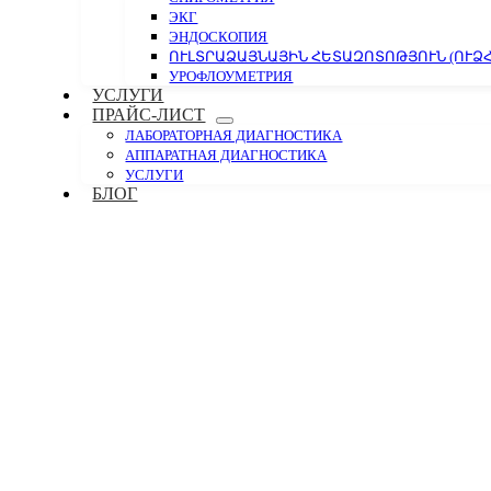
ЭКГ
ЭНДОСКОПИЯ
ՈՒԼՏՐԱՁԱՅՆԱՅԻՆ ՀԵՏԱԶՈՏՈԹՅՈՒՆ (ՈՒՁՀ
УРОФЛОУМЕТРИЯ
УСЛУГИ
ПРАЙС-ЛИСТ
ЛАБОРАТОРНАЯ ДИАГНОСТИКА
АППАРАТНАЯ ДИАГНОСТИКА
УСЛУГИ
БЛОГ