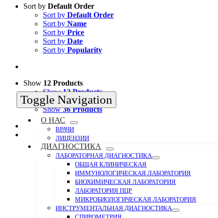
Sort by
Default Order
Sort by
Default Order
Sort by
Name
Sort by
Price
Sort by
Date
Sort by
Popularity
Show
12 Products
Show
12 Products
Toggle Navigation
Show
24 Products
Show
36 Products
О НАС
ВРАЧИ
ЛИЦЕНЗИИ
ДИАГНОСТИКА
ЛАБОРАТОРНАЯ ДИАГНОСТИКА
ОБЩАЯ КЛИНИЧЕСКАЯ
ИММУНОЛОГИЧЕСКАЯ ЛАБОРАТОРИЯ
БИОХИМИЧЕСКАЯ ЛАБОРАТОРИЯ
ЛАБОРАТОРИЯ ПЦР
МИКРОБИОЛОГИЧЕСКАЯ ЛАБОРАТОРИЯ
ИНСТРУМЕНТАЛЬНАЯ ДИАГНОСТИКА
СПИРОМЕТРИЯ