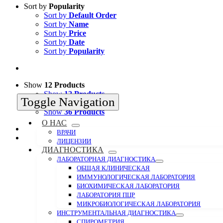
Sort by
Popularity
Sort by
Default Order
Sort by
Name
Sort by
Price
Sort by
Date
Sort by
Popularity
Show
12 Products
Show
12 Products
Toggle Navigation
Show
24 Products
Show
36 Products
О НАС
ВРАЧИ
ЛИЦЕНЗИИ
ДИАГНОСТИКА
ЛАБОРАТОРНАЯ ДИАГНОСТИКА
ОБЩАЯ КЛИНИЧЕСКАЯ
ИММУНОЛОГИЧЕСКАЯ ЛАБОРАТОРИЯ
БИОХИМИЧЕСКАЯ ЛАБОРАТОРИЯ
ЛАБОРАТОРИЯ ПЦР
МИКРОБИОЛОГИЧЕСКАЯ ЛАБОРАТОРИЯ
ИНСТРУМЕНТАЛЬНАЯ ДИАГНОСТИКА
СПИРОМЕТРИЯ