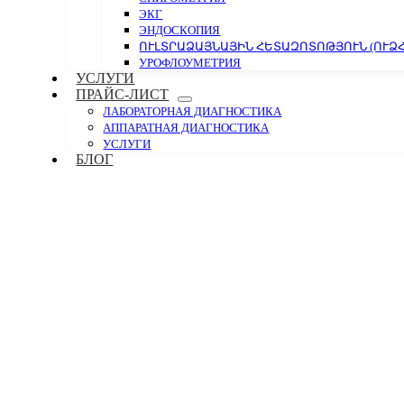
ЭКГ
ЭНДОСКОПИЯ
ՈՒԼՏՐԱՁԱՅՆԱՅԻՆ ՀԵՏԱԶՈՏՈԹՅՈՒՆ (ՈՒՁՀ
УРОФЛОУМЕТРИЯ
УСЛУГИ
ПРАЙС-ЛИСТ
ЛАБОРАТОРНАЯ ДИАГНОСТИКА
АППАРАТНАЯ ДИАГНОСТИКА
УСЛУГИ
БЛОГ