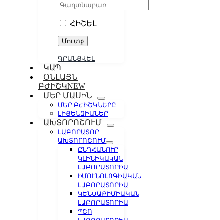
ՀԻՇԵԼ
ԳՐԱՆՑՎԵԼ
ԿԱՊ
ՕՆԼԱՅՆ
ԲԺԻՇԿ
NEW
ՄԵՐ ՄԱՍԻՆ
ՄԵՐ ԲԺԻՇԿՆԵՐԸ
ԼԻՑԵՆԶԻԱՆԵՐ
ԱԽՏՈՐՈՇՈՒՄ
ԼԱԲՈՐԱՏՈՐ
ԱԽՏՈՐՈՇՈՒՄ
ԸՆԴՀԱՆՈՒՐ
ԿԼԻՆԻԿԱԿԱՆ
ԼԱԲՈՐԱՏՈՐԻԱ
ԻՄՈՒՆՈԼՈԳԻԱԿԱՆ
ԼԱԲՈՐԱՏՈՐԻԱ
ԿԵՆՍԱՔԻՄԻԱԿԱՆ
ԼԱԲՈՐԱՏՈՐԻԱ
ՊՇՌ