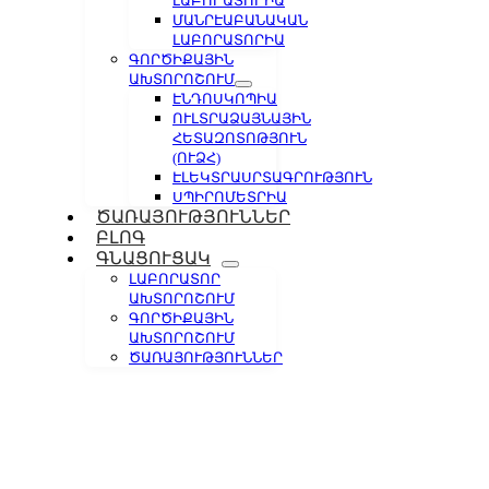
ԼԱԲՈՐԱՏՈՐԻԱ
ՄԱՆՐԷԱԲԱՆԱԿԱՆ
ԼԱԲՈՐԱՏՈՐԻԱ
ԳՈՐԾԻՔԱՅԻՆ
ԱԽՏՈՐՈՇՈՒՄ
ԷՆԴՈՍԿՈՊԻԱ
ՈՒԼՏՐԱՁԱՅՆԱՅԻՆ
ՀԵՏԱԶՈՏՈԹՅՈՒՆ
(ՈՒՁՀ)
ԷԼԵԿՏՐԱՍՐՏԱԳՐՈՒԹՅՈՒՆ
ՍՊԻՐՈՄԵՏՐԻԱ
ԾԱՌԱՅՈՒԹՅՈՒՆՆԵՐ
ԲԼՈԳ
ԳՆԱՑՈՒՑԱԿ
ԼԱԲՈՐԱՏՈՐ
ԱԽՏՈՐՈՇՈՒՄ
ԳՈՐԾԻՔԱՅԻՆ
ԱԽՏՈՐՈՇՈՒՄ
ԾԱՌԱՅՈՒԹՅՈՒՆՆԵՐ