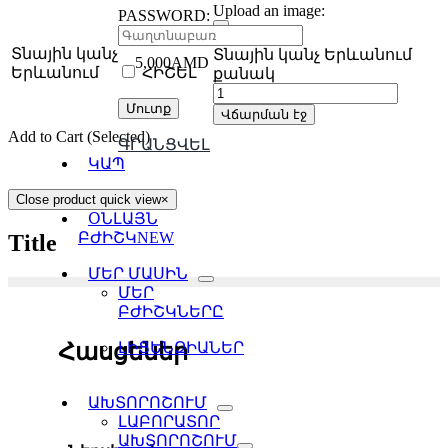
Upload an image:
PASSWORD:
Տնային կանչ
Տնային կանչ Երևանում
5,000
AMD
Երևանում
ՀԻՇԵԼ
քանակ
Վճարման էջ
Add to Cart (Selected)
ԳՐԱՆՑՎԵԼ
ԿԱՊ
Close product quick view
×
ՕՆԼԱՅՆ
ԲԺԻՇԿ
NEW
Title
ՄԵՐ ՄԱՍԻՆ
ՄԵՐ
ԲԺԻՇԿՆԵՐԸ
Հասցեներ
ԼԻՑԵՆԶԻԱՆԵՐ
ԱԽՏՈՐՈՇՈՒՄ
ԼԱԲՈՐԱՏՈՐ
ԱԽՏՈՐՈՇՈՒՄ