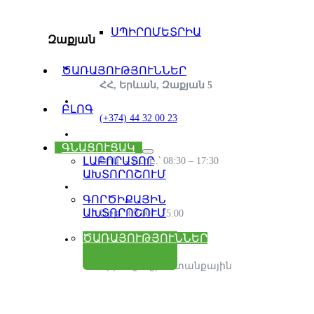
ՍՊԻՐՈՄԵՏՐԻԱ
Զաքյան
ԾԱՌԱՅՈՒԹՅՈՒՆՆԵՐ
ՀՀ, Երևան, Զաքյան 5
ԲԼՈԳ
(+374) 44 32 00 23
ԳՆԱՑՈՒՑԱԿ
ԼԱԲՈՐԱՏՈՐ
Երկ. – ուրբ.՝ 08:30 – 17:30
ԱԽՏՈՐՈՇՈՒՄ
ԳՈՐԾԻՔԱՅԻՆ
ԱԽՏՈՐՈՇՈՒՄ
Շբթ.՝ 09:00 – 15:00
ԾԱՌԱՅՈՒԹՅՈՒՆՆԵՐ
Կիր.՝ ոչ աշխատանքային