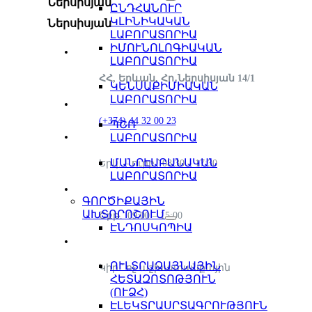
Ներսիսյան
ԸՆԴՀԱՆՈՒՐ
ԿԼԻՆԻԿԱԿԱՆ
Ներսիսյան
ԼԱԲՈՐԱՏՈՐԻԱ
ԻՄՈՒՆՈԼՈԳԻԱԿԱՆ
ԼԱԲՈՐԱՏՈՐԻԱ
ՀՀ, Երևան, Հր․Ներսիսյան 14/1
ԿԵՆՍԱՔԻՄԻԱԿԱՆ
ԼԱԲՈՐԱՏՈՐԻԱ
(+374) 44 32 00 23
ՊՇՌ
ԼԱԲՈՐԱՏՈՐԻԱ
ՄԱՆՐԷԱԲԱՆԱԿԱՆ
Երկ. – ուրբ.՝ 08:30 – 17:30
ԼԱԲՈՐԱՏՈՐԻԱ
ԳՈՐԾԻՔԱՅԻՆ
ԱԽՏՈՐՈՇՈՒՄ
Շբթ.՝ 09:00 – 15:00
ԷՆԴՈՍԿՈՊԻԱ
ՈՒԼՏՐԱՁԱՅՆԱՅԻՆ
Կիր.՝ ոչ աշխատանքային
ՀԵՏԱԶՈՏՈԹՅՈՒՆ
(ՈՒՁՀ)
ԷԼԵԿՏՐԱՍՐՏԱԳՐՈՒԹՅՈՒՆ