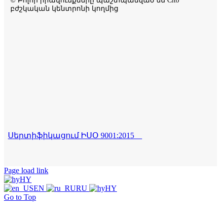
© Բոլոր իրավունքները պաշտպանված են Cito
բժշկական կենտրոնի կողմից
Սերտիֆիկացում ԻՍՕ 9001:2015
Page load link
HY
EN
RU
HY
Go to Top