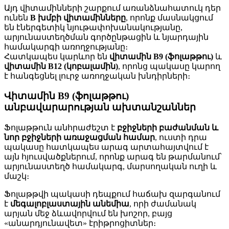
Այդ վիտամինների շարքում առանձնահատուկ դեր
ունեն
B խմբի վիտամինները
, որոնք մասնակցում
են էներգետիկ նյութափոխանակությանը,
արյունաստեղծման գործընթացին և նյարդային
համակարգի առողջությանը։
Հատկապես կարևոր են
վիտամին B9 (ֆոլաթթու)
և
վիտամին B12 (կոբալամին)
, որոնց պակասը կարող
է հանգեցնել լուրջ առողջական խնդիրների։
Վիտամին B9 (ֆոլաթթու)
անբավարարության ախտանշաններ
Ֆոլաթթուն անհրաժեշտ է
բջիջների բաժանման և
նոր բջիջների առաջացման համար
, ուստի դրա
պակասը հատկապես արագ արտահայտվում է
այն հյուսվածքներում, որոնք արագ են թարմանում՝
արյունաստեղծ համակարգ, մարսողական ուղի և
մաշկ։
Ֆոլաթթվի պակասի դեպքում հաճախ զարգանում
է
մեգալոբլաստային անեմիա
, որի ժամանակ
արյան մեջ ձևավորվում են խոշոր, բայց
«անարդյունավետ» էրիթրոցիտներ։