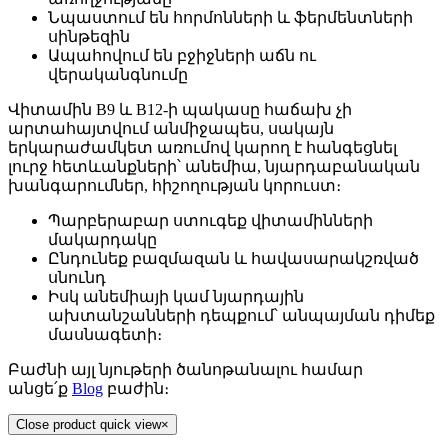
Նպաստում են հորմոնների և ֆերմենտների
սինթեզին
Ապահովում են բջիջների աճն ու
վերականգնումը
Վիտամին B9 և B12-ի պակասը հաճախ չի
արտահայտվում անմիջապես, սակայն
երկարաժամկետ առումով կարող է հանգեցնել
լուրջ հետևանքների՝ անեմիա, նյարդաբանական
խանգարումներ, հիշողության կորուստ։
Պարբերաբար ստուգեք վիտամինների
մակարդակը
Ընդունեք բազմազան և հավասարակշռված
սնունդ
Իսկ անեմիայի կամ նյարդային
ախտանշանների դեպքում՝ անպայման դիմեք
մասնագետի։
Բաժնի այլ նյութերի ծանոթանալու համար
անցե՛ք
Blog
բաժին։
Close product quick view
×