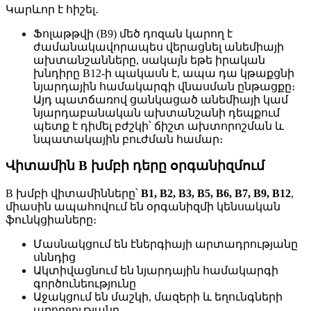
Կարևոր է հիշել․
Ֆոլաթթվի (B9) մեծ դոզան կարող է
ժամանակավորապես վերացնել անեմիայի
ախտանշանները, սակայն եթե իրական
խնդիրը B12-ի պակասն է, ապա դա կթաքցնի
նյարդային համակարգի վնասման ընթացքը։
Այդ պատճառով ցանկացած անեմիայի կամ
նյարդաբանական ախտանշանի դեպքում
պետք է դիմել բժշկի՝ ճիշտ ախտորոշման և
նպատակային բուժման համար։
Վիտամին B խմբի դերը օրգանիզմում
B խմբի վիտամինները՝
B1, B2, B3, B5, B6, B7, B9, B12
,
միասին ապահովում են օրգանիզմի կենսական
ֆունկցիաները։
Մասնակցում են էներգիայի արտադրությանը
սննդից
Ակտիվացնում են նյարդային համակարգի
գործունեությունը
Աջակցում են մաշկի, մազերի և եղունգների
առողջությանը