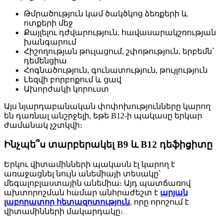
Թմրածություն կամ ծակծկոց ձեռքերի և
ոտքերի մեջ
Քայլելու դժվարություն, հավասարակշռության
խանգարում
Հիշողության թուլացում, շփոթություն, երբեմն՝
դեմենցիա
Հոգնածություն, գունատություն, թույլություն
Լեզվի բորբոքում և ցավ
Ախորժակի կորուստ
Այս նյարդաբանական փոփոխությունները կարող
են դառնալ անշրջելի, եթե B12-ի պակասը երկար
ժամանակ չշտկվի։
Ինչպե՞ս տարբերակել B9 և B12 դեֆիցիտը
Երկու վիտամինների պակասն էլ կարող է
առաջացնել նույն անեմիայի տեսակը՝
մեգալոբլաստային անեմիա։ Այդ պատճառով
ախտորոշման համար անհրաժեշտ է
արյան
լաբորատոր հետազոտություն
, որը որոշում է
վիտամինների մակարդակը։