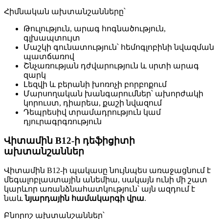
Հիմնական ախտանշանները՝
Թուլություն, արագ հոգնածություն,
գլխապտույտ
Մաշկի գունատություն՝ հեմոգլոբինի նվազման
պատճառով
Շնչառության դժվարություն և սրտի արագ
զարկ
Լեզվի և բերանի խոռոչի բորբոքում
Մարսողական խանգարումներ՝ ախորժակի
կորուստ, դիարեա, քաշի նվազում
Դեպրեսիվ տրամադրություն կամ
դյուրագրգռություն
Վիտամին B12-ի դեֆիցիտի
ախտանշաններ
Վիտամին B12-ի պակասը նույնպես առաջացնում է
մեգալոբլաստային անեմիա, սակայն ունի մի շատ
կարևոր առանձնահատկություն՝ այն ազդում է
նաև
նյարդային համակարգի վրա
.
Բնորոշ ախտանշաններ՝