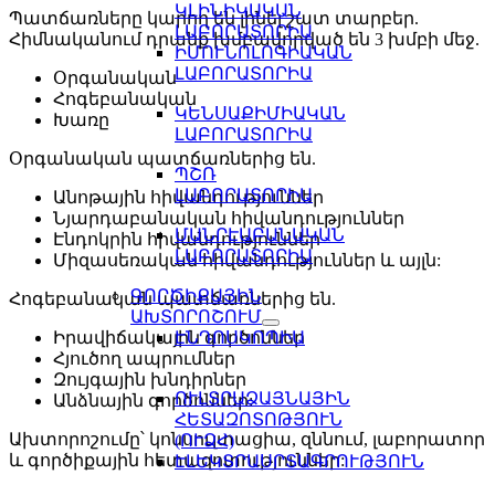
ԿԼԻՆԻԿԱԿԱՆ
Պատճառները կարող են լինել շատ տարբեր.
ԼԱԲՈՐԱՏՈՐԻԱ
Հիմնականում դրանք խմբավորված են 3 խմբի մեջ.
ԻՄՈՒՆՈԼՈԳԻԱԿԱՆ
ԼԱԲՈՐԱՏՈՐԻԱ
Օրգանական
Հոգեբանական
ԿԵՆՍԱՔԻՄԻԱԿԱՆ
Խառը
ԼԱԲՈՐԱՏՈՐԻԱ
Օրգանական պատճառներից են.
ՊՇՌ
ԼԱԲՈՐԱՏՈՐԻԱ
Անոթային հիվանդություններ
Նյարդաբանական հիվանդություններ
ՄԱՆՐԷԱԲԱՆԱԿԱՆ
Էնդոկրին հիվանդություններ
ԼԱԲՈՐԱՏՈՐԻԱ
Միզասեռական հիվանդություններ և այլն:
ԳՈՐԾԻՔԱՅԻՆ
Հոգեբանական պատճառներից են.
ԱԽՏՈՐՈՇՈՒՄ
ԷՆԴՈՍԿՈՊԻԱ
Իրավիճակային գործոններ
Հյուծող ապրումներ
Զույգային խնդիրներ
ՈՒԼՏՐԱՁԱՅՆԱՅԻՆ
Անձնային գործոններ:
ՀԵՏԱԶՈՏՈԹՅՈՒՆ
Ախտորոշումը՝ կոնսուլտացիա, զննում, լաբորատոր
(ՈՒՁՀ)
և գործիքային հետազոտություններ:
ԷԼԵԿՏՐԱՍՐՏԱԳՐՈՒԹՅՈՒՆ