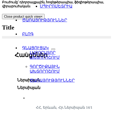
Բուժումը՝ դեղորայքային, հոգեթերապիա, ֆիզիոթերապիա,
ՍՊԻՐՈՄԵՏՐԻԱ
վիրաբուժական:
Close product quick view
×
ԾԱՌԱՅՈՒԹՅՈՒՆՆԵՐ
Title
ԲԼՈԳ
ԳՆԱՑՈՒՑԱԿ
ԼԱԲՈՐԱՏՈՐ
Հասցեներ
ԱԽՏՈՐՈՇՈՒՄ
ԳՈՐԾԻՔԱՅԻՆ
ԱԽՏՈՐՈՇՈՒՄ
Ներսիսյան
ԾԱՌԱՅՈՒԹՅՈՒՆՆԵՐ
Ներսիսյան
ՀՀ, Երևան, Հր․Ներսիսյան 14/1