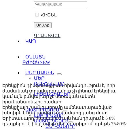
ՀԻՇԵԼ
ԳՐԱՆՑՎԵԼ
ԿԱՊ
ՕՆԼԱՅՆ
ԲԺԻՇԿ
NEW
ՄԵՐ ՄԱՍԻՆ
ՄԵՐ
ԲԺԻՇԿՆԵՐԸ
Էրեկցիոն դիսֆունկցիան հիվանդություն է, որի
ժամանակ տղամարդու մոտ չի լինում էրեկցիա,
ԼԻՑԵՆԶԻԱՆԵՐ
կամ այն բավարար չէ սեռական ակտն
իրականացնելու համար:
Էրեկցիայի խանգարումը ամենատարածված
ԱԽՏՈՐՈՇՈՒՄ
խնդիրն է համարվում տղամարդկանց մոտ:
ԼԱԲՈՐԱՏՈՐ
Երիտասարդ հասակում այն հանդիպում է 5-8%
ԱԽՏՈՐՈՇՈՒՄ
դեպքերում, իսկ ավելի մեծ տարիքում՝ գրեթե 75-80%:
ԸՆԴՀԱՆՈՒՐ