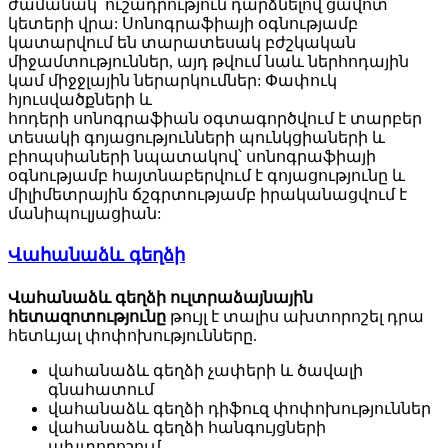
ժամանակ՝ ուշադրություն դարձնելով ցավոտ
կետերի վրա: Սոնոգրաֆիայի օգնությամբ
կատարվում են տարատեսակ բժշկական
միջամտություններ, այդ թվում նաև ներհոդային
կամ միջջլային ներարկումներ: Փափուկ
հյուսվածքների և
հոդերի սոնոգրաֆիան օգտագործվում է տարբեր
տեսակի գոյացությունների պունկցիաների և
բիոպսիաների նպատակով՝ սոնոգրաֆիայի
օգնությամբ հայտնաբերվում է գոյացությունը և
միլիմետրային ճշգրտությամբ իրականացվում է
մանիպուլյացիան:
Վահանաձև գեղձի
Վահանաձև գեղձի ուլտրաձայնային
հետազոտությունը
թույլ է տալիս ախտորոշել դրա
հետևյալ փոփոխությունները.
վահանաձև գեղձի չափերի և ծավալի
գնահատում
վահանաձև գեղձի դիֆուզ փոփոխություններ
վահանաձև գեղձի հանգույցների
ախտորոշում