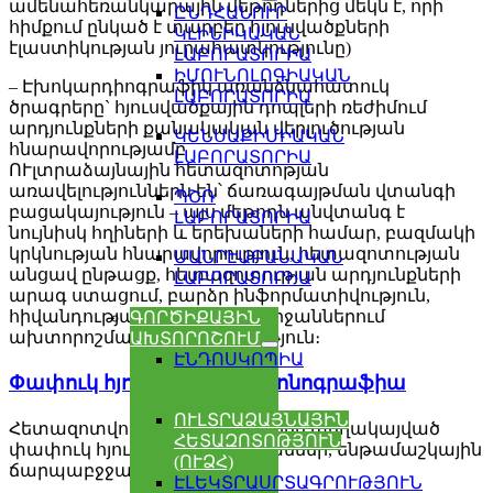
ամենահեռանկարային մեթոդներից մեկն է, որի
ԸՆԴՀԱՆՈՒՐ
հիմքում ընկած է տարբեր հյուսվածքների
ԿԼԻՆԻԿԱԿԱՆ
էլաստիկության յուրահատկությունը)
ԼԱԲՈՐԱՏՈՐԻԱ
ԻՄՈՒՆՈԼՈԳԻԱԿԱՆ
– Էխոկարդիոգրաֆիկ առանձնահատուկ
ԼԱԲՈՐԱՏՈՐԻԱ
ծրագրերը` հյուսվածքային դոպլերի ռեժիմում
արդյունքների քանակական վերլուծության
ԿԵՆՍԱՔԻՄԻԱԿԱՆ
հնարավորությամբ
ԼԱԲՈՐԱՏՈՐԻԱ
ՈՒլտրաձայնային հետազոտոթյան
առավելություններն են՝ ճառագայթման վտանգի
ՊՇՌ
բացակայություն – այս մեթոդն անվտանգ է
ԼԱԲՈՐԱՏՈՐԻԱ
նույնիսկ հղիների և երեխաների համար, բազմակի
կրկնության հնարավորություն, հետազոտության
ՄԱՆՐԷԱԲԱՆԱԿԱՆ
անցավ ընթացք, հետազոտության արդյունքների
ԼԱԲՈՐԱՏՈՐԻԱ
արագ ստացում, բարձր ինֆորմատիվություն,
հիվանդության ամենավաղ շրջաններում
ԳՈՐԾԻՔԱՅԻՆ
ախտորոշման հնարավորություն։
ԱԽՏՈՐՈՇՈՒՄ
ԷՆԴՈՍԿՈՊԻԱ
Փափուկ հյուսվածքների սոնոգրաֆիա
ՈՒԼՏՐԱՁԱՅՆԱՅԻՆ
Հետազոտվում են մակերեսորեն տեղակայված
ՀԵՏԱԶՈՏՈԹՅՈՒՆ
փափուկ հյուսվածքները՝ մկաններ, ենթամաշկային
(ՈՒՁՀ)
ճարպաբջջանք:
ԷԼԵԿՏՐԱՍՐՏԱԳՐՈՒԹՅՈՒՆ