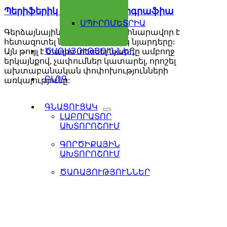
Պերիֆերիկ նյարդերի սոնոգրաֆիա
ՍՊԻՐՈՄԵՏՐԻԱ
Գերձայնային ալիքի միջոցով հնարավոր է
հետազոտել նաև պերիֆերիկ նյարդերը:
ԾԱՌԱՅՈՒԹՅՈՒՆՆԵՐ
Այն թույլ է տալիս տեսնել նյարդը ամբողջ
երկայնքով, չափումներ կատարել, որոշել
ախտաբանական փոփոխությունների
ԲԼՈԳ
առկայությունը:
ԳՆԱՑՈՒՑԱԿ
ԼԱԲՈՐԱՏՈՐ
ԱԽՏՈՐՈՇՈՒՄ
ԳՈՐԾԻՔԱՅԻՆ
ԱԽՏՈՐՈՇՈՒՄ
ԾԱՌԱՅՈՒԹՅՈՒՆՆԵՐ