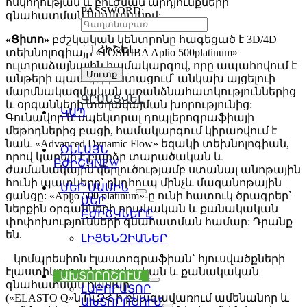
հսկողության և բուժման արդյունքների
PASSWORD:
գնահատման նպատակով:
«Ցիտո»
բժշկական կենտրոնը հագեցած է 3D/4D
ՀԻՇԵԼ
տեխնոլոգիայի «TOSHIBA Aplio 500platinum»
ուլտրաձայնային համակարգով, որը ապահովում է
անթերի պատկերի ստացում՝ անկախ այցելուի
մարմնակազմական առանձնահատկություններից
ԳՐԱՆՑՎԵԼ
և օրգանների տեղակայման խորությունից:
ԿԱՊ
Գունավոր և սպեկտրալ դոպլերոգրաֆիայի
մեթոդներից բացի, համակարգում կիրառվում է
նաև «Advanced Dynamic Flow» եզակի տեխնոլոգիան,
ՕՆԼԱՅՆ
որով կարելի է բարձր տարածական և
ԲԺԻՇԿ
NEW
ժամանակային վերլուծությամբ ստանալ անոթային
հունի պատկերը` ընդհուպ մինչև մազանոթային
ՄԵՐ ՄԱՍԻՆ
ցանցը: «Aplio 500 platinum»-ը ունի հատուկ ծրագրեր`
ՄԵՐ
ներքին օրգանների որակական և քանակական
ԲԺԻՇԿՆԵՐԸ
փոփոխությունների գնահատման համար: Դրանք
են.
ԼԻՑԵՆԶԻԱՆԵՐ
– կոմպրեսիոն էլաստոգրաֆիան` հյուսվածքների
էլաստիկության որակական և քանակական
ԱԽՏՈՐՈՇՈՒՄ
գնահատման համար
ԼԱԲՈՐԱՏՈՐ
(«ELASTO Q»ն ՈւՁՀ-ի բնագավառում ամենանոր և
ԱԽՏՈՐՈՇՈՒՄ