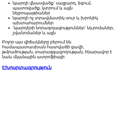
նյարդի վնասվածք` սալջարդ, ձգում,
պատռվածք, կտրում և այլն
նեյրոպաթիաներ
նյարդի ոչ տրավմատիկ սուր և խրոնիկ
ախտահարումներ
նյարդերի նորագոյացություններ` նևրոմաներ,
շվանոմաներ և այլն
Բոլոր այս վիճակները բերում են
համապատասխան հատվածի ցավի,
թմրածության, տարազգացողության, հնարավոր է
նաև մկանային ատրոֆիայի:
Էխոսրտագրություն