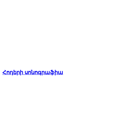
Հոդերի սոնոգրաֆիա