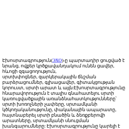
Էխոսրտագրություն(
ЭХО
)-ը պարտադիր ցուցված է
նրանց, ովքեր կրծքավանդակում ունեն ցավեր,
հևոցի զգացողություն,
սրտխփոցներ, զարկերակային ճնշման
բարձրացումներ, գլխացավեր, գիտակցության
կորուստ, սրտի արատ և այլն:Էխոսրտագրությունը
հնարավորություն է տալիս գնահատելու սրտի
կառուցվածքային առանձնահատկությունները՝
սրտի խոռոչների չափերը, սրտամկանի
կծկողականությունը, փականային ապարատը,
հայտնաբերել սրտի բնածին և ձեռքբերովի
արատները, սրտամկանի սնուցման
խանգարումները: Էխոսրտագրությունը կարելի է