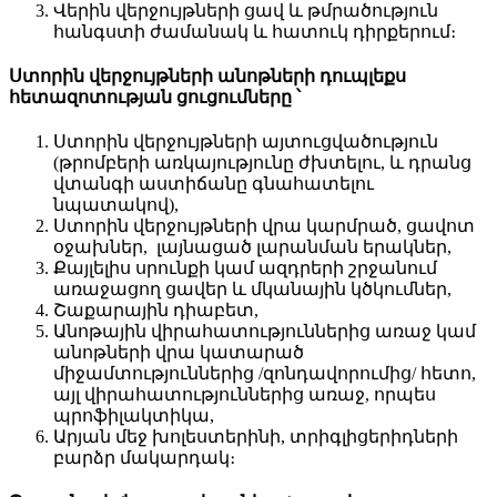
Վերին վերջույթների ցավ և թմրածություն
հանգստի ժամանակ և հատուկ դիրքերում։
Ստորին
վերջույթների
անոթների
դուպլեքս
հետազոտության ցուցումները ՝
Ստորին վերջույթների այտուցվածություն
(թրոմբերի առկայությունը ժխտելու, և դրանց
վտանգի աստիճանը գնահատելու
նպատակով),
Ստորին վերջույթների վրա կարմրած, ցավոտ
օջախներ, լայնացած լարանման երակներ,
Քայլելիս սրունքի կամ ազդրերի շրջանում
առաջացող ցավեր և մկանային կծկումներ,
Շաքարային դիաբետ,
Անոթային վիրահատություններից առաջ կամ
անոթների վրա կատարած
միջամտություններից /զոնդավորումից/ հետո,
այլ վիրահատություններից առաջ, որպես
պրոֆիլակտիկա,
Արյան մեջ խոլեստերինի, տրիգլիցերիդների
բարձր մակարդակ։