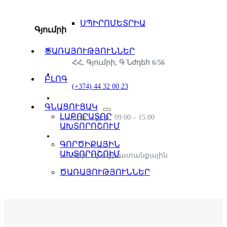
ՍՊԻՐՈՄԵՏՐԻԱ
Գյումրի
ԾԱՌԱՅՈՒԹՅՈՒՆՆԵՐ
ՀՀ, Գյումրի, Գ Նժդեհ 6/56
ԲԼՈԳ
(+374) 44 32 00 23
ԳՆԱՑՈՒՑԱԿ
ԼԱԲՈՐԱՏՈՐ
Երկ. – շբթ.՝ 09:00 – 15:00
ԱԽՏՈՐՈՇՈՒՄ
ԳՈՐԾԻՔԱՅԻՆ
ԱԽՏՈՐՈՇՈՒՄ
Կիր.՝ ոչ աշխատանքային
ԾԱՌԱՅՈՒԹՅՈՒՆՆԵՐ