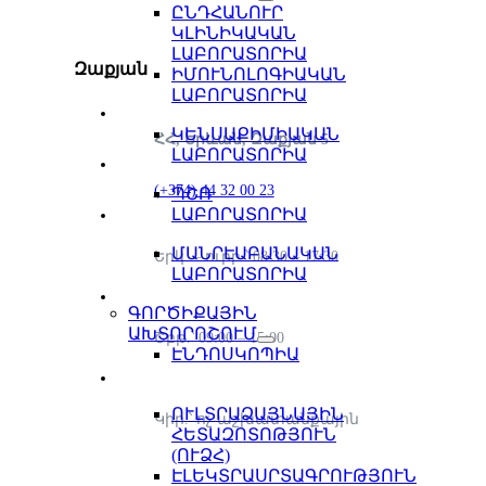
ԸՆԴՀԱՆՈՒՐ
ԿԼԻՆԻԿԱԿԱՆ
ԼԱԲՈՐԱՏՈՐԻԱ
Զաքյան
ԻՄՈՒՆՈԼՈԳԻԱԿԱՆ
ԼԱԲՈՐԱՏՈՐԻԱ
ԿԵՆՍԱՔԻՄԻԱԿԱՆ
ՀՀ, Երևան, Զաքյան 5
ԼԱԲՈՐԱՏՈՐԻԱ
(+374) 44 32 00 23
ՊՇՌ
ԼԱԲՈՐԱՏՈՐԻԱ
ՄԱՆՐԷԱԲԱՆԱԿԱՆ
Երկ. – ուրբ.՝ 08:30 – 17:30
ԼԱԲՈՐԱՏՈՐԻԱ
ԳՈՐԾԻՔԱՅԻՆ
ԱԽՏՈՐՈՇՈՒՄ
Շբթ.՝ 09:00 – 15:00
ԷՆԴՈՍԿՈՊԻԱ
ՈՒԼՏՐԱՁԱՅՆԱՅԻՆ
Կիր.՝ ոչ աշխատանքային
ՀԵՏԱԶՈՏՈԹՅՈՒՆ
(ՈՒՁՀ)
ԷԼԵԿՏՐԱՍՐՏԱԳՐՈՒԹՅՈՒՆ