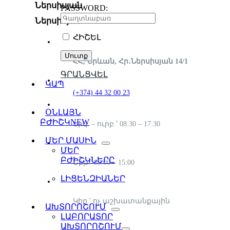
Ներսիսյան
PASSWORD:
Ներսիսյան
ՀԻՇԵԼ
ՀՀ, Երևան, Հր․Ներսիսյան 14/1
ԳՐԱՆՑՎԵԼ
ԿԱՊ
(+374) 44 32 00 23
ՕՆԼԱՅՆ
ԲԺԻՇԿ
NEW
Երկ. – ուրբ.՝ 08:30 – 17:30
ՄԵՐ ՄԱՍԻՆ
ՄԵՐ
ԲԺԻՇԿՆԵՐԸ
Շբթ.՝ 09:00 – 15:00
ԼԻՑԵՆԶԻԱՆԵՐ
Կիր.՝ ոչ աշխատանքային
ԱԽՏՈՐՈՇՈՒՄ
ԼԱԲՈՐԱՏՈՐ
ԱԽՏՈՐՈՇՈՒՄ