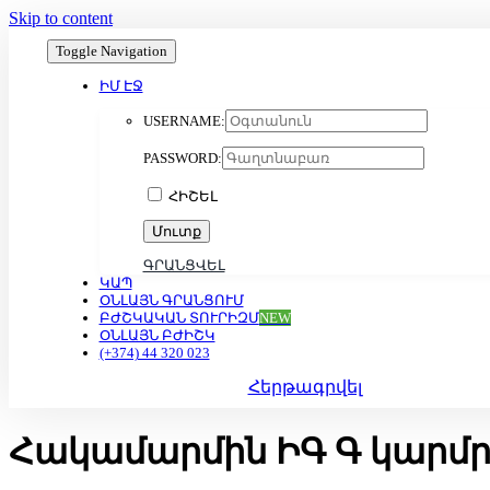
Skip to content
Toggle Navigation
ԻՄ ԷՋ
USERNAME:
PASSWORD:
ՀԻՇԵԼ
ԳՐԱՆՑՎԵԼ
ԿԱՊ
ՕՆԼԱՅՆ ԳՐԱՆՑՈՒՄ
ԲԺՇԿԱԿԱՆ ՏՈՒՐԻԶՄ
NEW
ՕՆԼԱՅՆ ԲԺԻՇԿ
(+374) 44 320 023
Հերթագրվել
Հակամարմին ԻԳ Գ կար