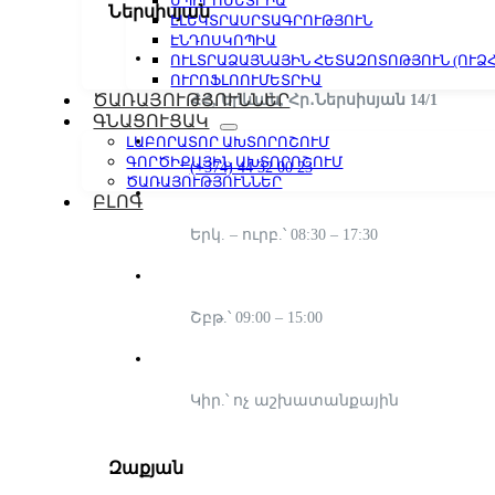
ՍՊԻՐՈՄԵՏՐԻԱ
Ներսիսյան
ԷԼԵԿՏՐԱՍՐՏԱԳՐՈՒԹՅՈՒՆ
ԷՆԴՈՍԿՈՊԻԱ
ՈՒԼՏՐԱՁԱՅՆԱՅԻՆ ՀԵՏԱԶՈՏՈԹՅՈՒՆ (ՈՒՁՀ
ՈՒՐՈՖԼՈՈՒՄԵՏՐԻԱ
ԾԱՌԱՅՈՒԹՅՈՒՆՆԵՐ
ՀՀ, Երևան, Հր․Ներսիսյան 14/1
ԳՆԱՑՈՒՑԱԿ
ԼԱԲՈՐԱՏՈՐ ԱԽՏՈՐՈՇՈՒՄ
ԳՈՐԾԻՔԱՅԻՆ ԱԽՏՈՐՈՇՈՒՄ
(+374) 44 32 00 23
ԾԱՌԱՅՈՒԹՅՈՒՆՆԵՐ
ԲԼՈԳ
Երկ. – ուրբ.՝ 08:30 – 17:30
Շբթ.՝ 09:00 – 15:00
Կիր.՝ ոչ աշխատանքային
Զաքյան