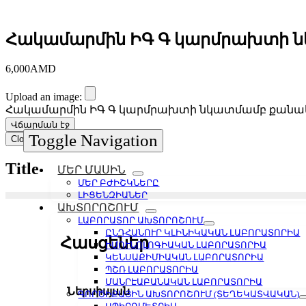
Հակամարմին ԻԳ Գ կարմրախտի 
6,000
AMD
Upload an image:
Հակամարմին ԻԳ Գ կարմրախտի նկատմամբ քանա
Վճարման էջ
Toggle Navigation
Close product quick view
×
Title
ՄԵՐ ՄԱՍԻՆ
ՄԵՐ ԲԺԻՇԿՆԵՐԸ
ԼԻՑԵՆԶԻԱՆԵՐ
ԱԽՏՈՐՈՇՈՒՄ
ԼԱԲՈՐԱՏՈՐ ԱԽՏՈՐՈՇՈՒՄ
ԸՆԴՀԱՆՈՒՐ ԿԼԻՆԻԿԱԿԱՆ ԼԱԲՈՐԱՏՈՐԻԱ
Հասցեներ
ԻՄՈՒՆՈԼՈԳԻԱԿԱՆ ԼԱԲՈՐԱՏՈՐԻԱ
ԿԵՆՍԱՔԻՄԻԱԿԱՆ ԼԱԲՈՐԱՏՈՐԻԱ
ՊՇՌ ԼԱԲՈՐԱՏՈՐԻԱ
ՄԱՆՐԷԱԲԱՆԱԿԱՆ ԼԱԲՈՐԱՏՈՐԻԱ
Ներսիսյան
ԳՈՐԾԻՔԱՅԻՆ ԱԽՏՈՐՈՇՈՒՄ (ՏԵՂԵԿԱՏՎԱԿԱՆ)